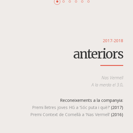
2017-2018
anteriors
Nas Vermell
A la merda el 3.0
.
Reconeixements a la companyia:
Premi lletres joves HG a ‘Sóc puta i què?’
(2017)
Premi Context de Cornellà a ‘Nas Vermell’
(2016)