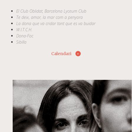
El Club Oblidat, Barcelona Lyceum Club
Te deix, amor, la mar com a penyora
La dona que va cridar tant que es va buidar
W.I.T.C.H.
Dona-Foc
Sibil·la
Calendari